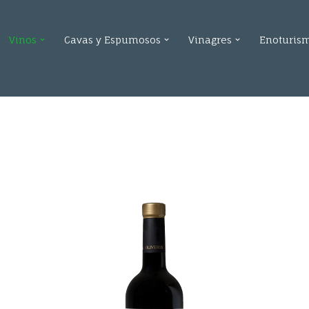
Vinos
Cavas y Espumosos
Vinagres
Enoturis